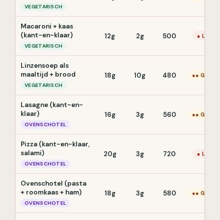
VEGETARISCH
Macaroni + kaas
(kant-en-klaar)
12g
2g
500
● Laag
VEGETARISCH
Linzensoep als
maaltijd + brood
18g
10g
480
●● Gemid
VEGETARISCH
Lasagne (kant-en-
klaar)
16g
3g
560
●● Gemid
OVENSCHOTEL
Pizza (kant-en-klaar,
salami)
20g
3g
720
● Laag
OVENSCHOTEL
Ovenschotel (pasta
+ roomkaas + ham)
18g
3g
580
●● Gemid
OVENSCHOTEL