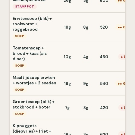
26g
3g
600
●● Gemid
STAMPPOT
Erwtensoep (blik) +
rookworst +
18g
8g
520
●● Gemid
roggebrood
SOEP
Tomatensoep +
brood + kaas (als
10g
4g
460
● Laag
diner)
SOEP
Maaltijdsoep erwten
+ worstjes + 2 sneden
18g
9g
540
●● Gemid
SOEP
Groentesoep (blik) +
stokbrood + boter
7g
3g
420
● Laag
SOEP
Kipnuggets
(diepvries) + friet +
18g
3g
620
● Laag