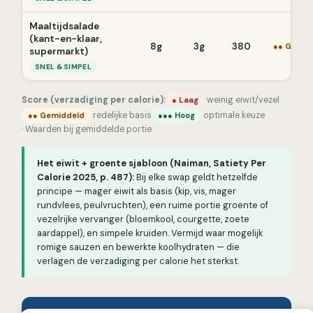
Maaltijdsalade
(kant-en-klaar,
8g
3g
380
●● Gemid
supermarkt)
SNEL & SIMPEL
Score (verzadiging per calorie):
weinig eiwit/vezel
● Laag
redelijke basis
optimale keuze
●● Gemiddeld
●●● Hoog
· Waarden bij gemiddelde portie
Het eiwit + groente sjabloon (Naiman, Satiety Per
Calorie 2025, p. 487):
Bij elke swap geldt hetzelfde
principe — mager eiwit als basis (kip, vis, mager
rundvlees, peulvruchten), een ruime portie groente of
vezelrijke vervanger (bloemkool, courgette, zoete
aardappel), en simpele kruiden. Vermijd waar mogelijk
romige sauzen en bewerkte koolhydraten — die
verlagen de verzadiging per calorie het sterkst.