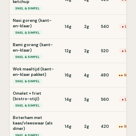
ketchup
SNEL & SIMPEL
Nasi goreng (kant-
en-klaar)
14g
2g
540
● Laag
SNEL & SIMPEL
Bami goreng (kant-
en-klaar)
12g
2g
520
● Laag
SNEL & SIMPEL
Wok maaltijd (kant-
en-klaar pakket)
16g
4g
480
●● Gemid
SNEL & SIMPEL
Omelet + friet
(bistro-stijl)
14g
3g
560
● Laag
SNEL & SIMPEL
Boterham met
kaas/vleeswaar (als
14g
2g
420
●● Gemid
diner)
SNEL & SIMPEL