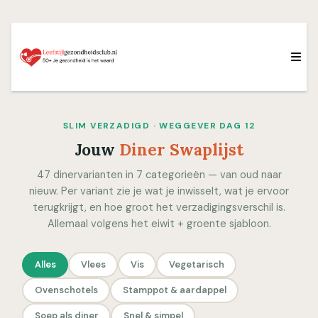
SLIM VERZADIGD · WEGGEVER DAG 12
Jouw
Diner Swaplijst
47 dinervarianten in 7 categorieën — van oud naar
nieuw. Per variant zie je wat je inwisselt, wat je ervoor
terugkrijgt, en hoe groot het verzadigingsverschil is.
Allemaal volgens het eiwit + groente sjabloon.
Alles
Vlees
Vis
Vegetarisch
Ovenschotels
Stamppot & aardappel
Soep als diner
Snel & simpel