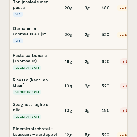
Tonijnsalade met
pasta
20g
3g
480
●● Gemid
VIS
Garnalen in
roomsaus + rijst
20g
2g
520
●● Gemid
VIS
Pasta carbonara
(roomsaus)
18g
2g
620
● Laag
VEGETARISCH
Risotto (kant-en-
klaar)
10g
2g
520
● Laag
VEGETARISCH
Spaghetti aglio e
olio
10g
3g
480
● Laag
VEGETARISCH
Bloemkoolschotel +
kaassaus + aardappel
12g
5g
520
●● Gemid