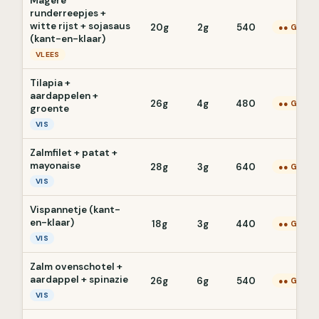
Magere
runderreepjes +
witte rijst + sojasaus
20g
2g
540
●● Gemid
(kant-en-klaar)
VLEES
Tilapia +
aardappelen +
26g
4g
480
●● Gemid
groente
VIS
Zalmfilet + patat +
mayonaise
28g
3g
640
●● Gemid
VIS
Vispannetje (kant-
en-klaar)
18g
3g
440
●● Gemid
VIS
Zalm ovenschotel +
aardappel + spinazie
26g
6g
540
●● Gemid
VIS