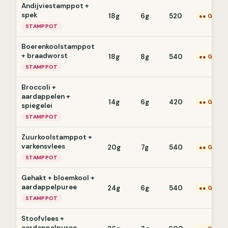
Andijviestamppot +
spek
18g
6g
520
●● Gemid
STAMPPOT
Boerenkoolstamppot
+ braadworst
18g
8g
540
●● Gemid
STAMPPOT
Broccoli +
aardappelen +
14g
6g
420
●● Gemid
spiegelei
STAMPPOT
Zuurkoolstamppot +
varkensvlees
20g
7g
540
●● Gemid
STAMPPOT
Gehakt + bloemkool +
aardappelpuree
24g
6g
540
●● Gemid
STAMPPOT
Stoofvlees +
aardappelpuree