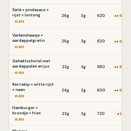
Saté + pindasaus +
rijst + lontong
26g
3g
620
●● Gemid
VLEES
Varkenshaasje +
aardappelgratin
26g
3g
620
●● Gemid
VLEES
Gehaktschotel met
aardappelen en jus
22g
3g
580
●● Gemid
VLEES
Kerriekip + witte rijst
+ naan
24g
2g
600
●● Gemid
VLEES
Hamburger +
broodje + friet
22g
3g
720
● Laag
VLEES