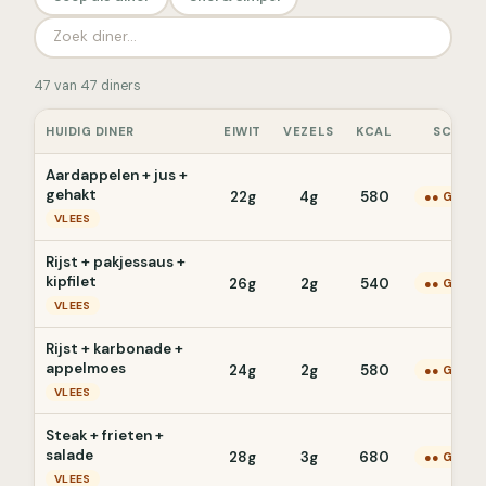
47 van 47 diners
HUIDIG DINER
EIWIT
VEZELS
KCAL
SCORE
Aardappelen + jus +
gehakt
22g
4g
580
●● Gemid
VLEES
Rijst + pakjessaus +
kipfilet
26g
2g
540
●● Gemid
VLEES
Rijst + karbonade +
appelmoes
24g
2g
580
●● Gemid
VLEES
Steak + frieten +
salade
28g
3g
680
●● Gemid
VLEES