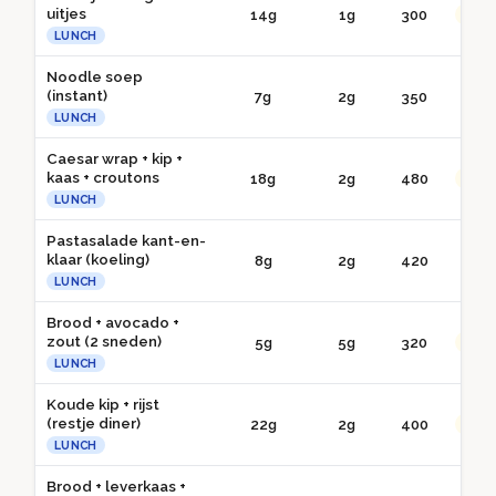
uitjes
14g
1g
300
●● G
LUNCH
Noodle soep
(instant)
7g
2g
350
● 
LUNCH
Caesar wrap + kip +
kaas + croutons
18g
2g
480
●● G
LUNCH
Pastasalade kant-en-
klaar (koeling)
8g
2g
420
● 
LUNCH
Brood + avocado +
zout (2 sneden)
5g
5g
320
●● G
LUNCH
Koude kip + rijst
(restje diner)
22g
2g
400
●● G
LUNCH
Brood + leverkaas +