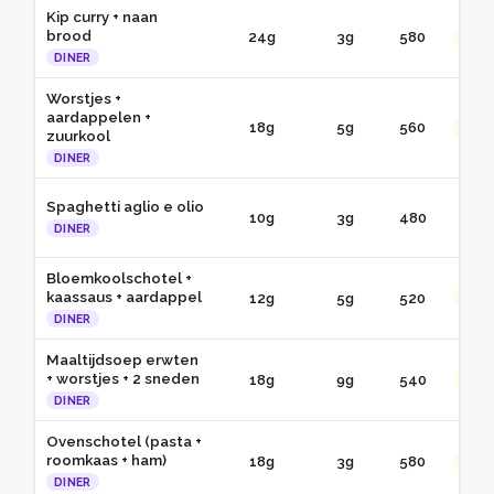
Kip curry + naan
brood
24g
3g
580
●● G
DINER
Worstjes +
aardappelen +
18g
5g
560
●● G
zuurkool
DINER
Spaghetti aglio e olio
10g
3g
480
● 
DINER
Bloemkoolschotel +
kaassaus + aardappel
12g
5g
520
●● G
DINER
Maaltijdsoep erwten
+ worstjes + 2 sneden
18g
9g
540
●● G
DINER
Ovenschotel (pasta +
roomkaas + ham)
18g
3g
580
●● G
DINER