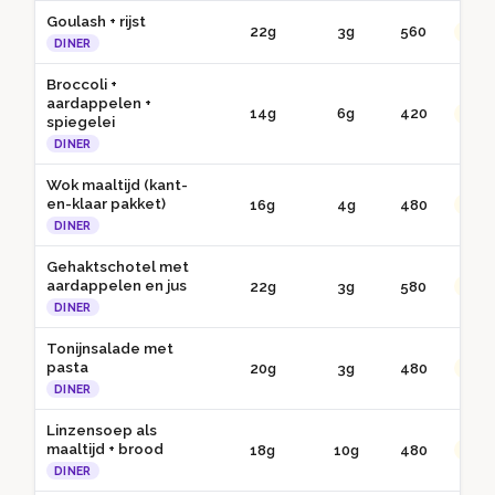
Goulash + rijst
22g
3g
560
●● G
DINER
Broccoli +
aardappelen +
14g
6g
420
●● G
spiegelei
DINER
Wok maaltijd (kant-
en-klaar pakket)
16g
4g
480
●● G
DINER
Gehaktschotel met
aardappelen en jus
22g
3g
580
●● G
DINER
Tonijnsalade met
pasta
20g
3g
480
●● G
DINER
Linzensoep als
maaltijd + brood
18g
10g
480
●● G
DINER