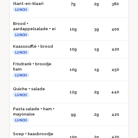
(kant-en-klaar)
7g
2g
380
● 
LUNCH
Brood +
aardappelsalade + ei
10g
3g
400
●● G
LUNCH
Kaassoufflé + brood
10g
1g
420
● 
LUNCH
Frisdrank + broodje
ham
10g
1g
450
● 
LUNCH
Quiche + salade
12g
2g
440
●● G
LUNCH
Pasta salade + ham +
mayonaise
9g
2g
420
● 
LUNCH
Soep + kaasbroodje
10g
2g
420
● 