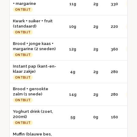
+ margarine
11g
2g
330
●● G
ONTBIJT
Kwark + suiker + fruit
(standaard)
10g
2g
220
●● G
ONTBIJT
Brood + jonge kaas +
margarine (2 sneden)
12g
2g
360
●● G
ONTBIJT
Instant pap (kant-en-
klaar zakje)
4g
2g
280
● 
ONTBIJT
Brood + gerookte
zalm (1 snede)
14g
2g
280
●● G
ONTBIJT
Yoghurt drink (zoet,
200ml)
5g
0g
160
● 
ONTBIJT
Muffin (blauwe bes,