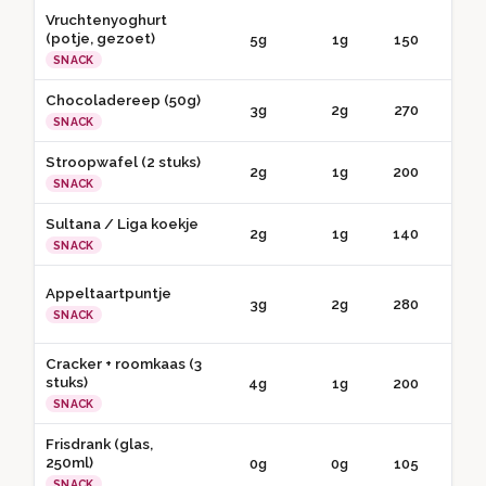
Vruchtenyoghurt
(potje, gezoet)
5g
1g
150
● 
SNACK
Chocoladereep (50g)
3g
2g
270
● 
SNACK
Stroopwafel (2 stuks)
2g
1g
200
● 
SNACK
Sultana / Liga koekje
2g
1g
140
● 
SNACK
Appeltaartpuntje
3g
2g
280
● 
SNACK
Cracker + roomkaas (3
stuks)
4g
1g
200
● 
SNACK
Frisdrank (glas,
250ml)
0g
0g
105
● 
SNACK