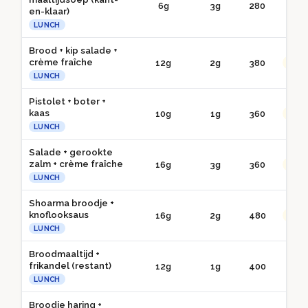
6g
3g
280
● 
en-klaar)
LUNCH
Brood + kip salade +
crème fraîche
12g
2g
380
●● G
LUNCH
Pistolet + boter +
kaas
10g
1g
360
●● G
LUNCH
Salade + gerookte
zalm + crème fraîche
16g
3g
360
●● G
LUNCH
Shoarma broodje +
knoflooksaus
16g
2g
480
●● G
LUNCH
Broodmaaltijd +
frikandel (restant)
12g
1g
400
● 
LUNCH
Broodje haring +