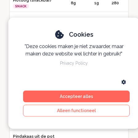
Hotdog (snackbar)
8g
1g
280
● 
SNACK
Ijs (kom, 2 bolletjes)
3g
0g
240
● 
SNACK
Cookies
Ontbijtkoek (2
plakken)
3g
2g
200
● 
"Deze cookies maken je niet zwaarder, maar
SNACK
maken deze website wel lichter in gebruik!"
Bleekselderij +
Privacy Policy
hummus +
4g
4g
100
●● G
paprikastrips
SNACK
Madeleine /
speculaas (2 stuks)
Accepteer alles
2g
1g
160
● 
SNACK
Alleen functioneel
Gedroogde
abrikozen (handje)
2g
3g
140
● 
SNACK
Pindakaas uit de pot