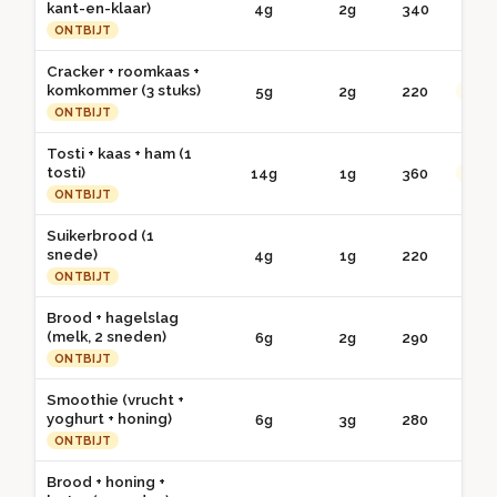
kant-en-klaar)
4g
2g
340
● 
ONTBIJT
Cracker + roomkaas +
komkommer (3 stuks)
5g
2g
220
●● G
ONTBIJT
Tosti + kaas + ham (1
tosti)
14g
1g
360
●● G
ONTBIJT
Suikerbrood (1
snede)
4g
1g
220
● 
ONTBIJT
Brood + hagelslag
(melk, 2 sneden)
6g
2g
290
● 
ONTBIJT
Smoothie (vrucht +
yoghurt + honing)
6g
3g
280
● 
ONTBIJT
Brood + honing +