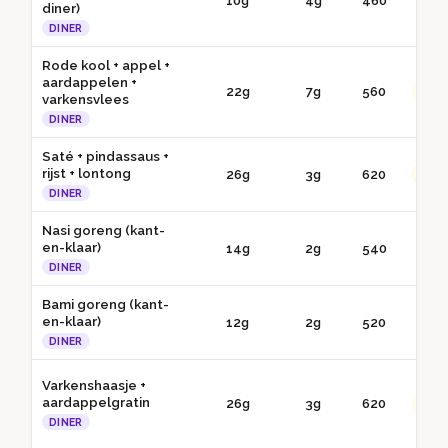
10g
4g
460
● 
diner)
DINER
Rode kool + appel +
aardappelen +
22g
7g
560
●● G
varkensvlees
DINER
Saté + pindassaus +
rijst + lontong
26g
3g
620
●● G
DINER
Nasi goreng (kant-
en-klaar)
14g
2g
540
● 
DINER
Bami goreng (kant-
en-klaar)
12g
2g
520
● 
DINER
Varkenshaasje +
aardappelgratin
26g
3g
620
●● G
DINER