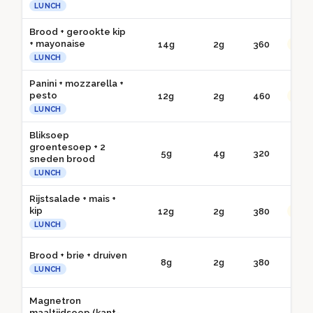
LUNCH
Brood + gerookte kip
+ mayonaise
14g
2g
360
●● G
LUNCH
Panini + mozzarella +
pesto
12g
2g
460
●● G
LUNCH
Bliksoep
groentesoep + 2
5g
4g
320
● 
sneden brood
LUNCH
Rijstsalade + mais +
kip
12g
2g
380
●● G
LUNCH
Brood + brie + druiven
8g
2g
380
● 
LUNCH
Magnetron
maaltijdsoep (kant-