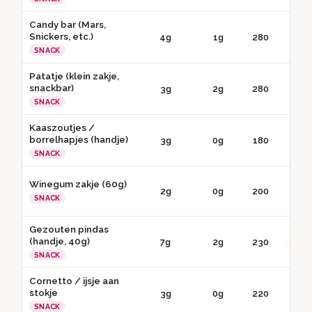
Candy bar (Mars,
Snickers, etc.)
4g
1g
280
● 
SNACK
Patatje (klein zakje,
snackbar)
3g
2g
280
● 
SNACK
Kaaszoutjes /
borrelhapjes (handje)
3g
0g
180
● 
SNACK
Winegum zakje (60g)
2g
0g
200
● 
SNACK
Gezouten pindas
(handje, 40g)
7g
2g
230
●● G
SNACK
Cornetto / ijsje aan
stokje
3g
0g
220
● 
SNACK