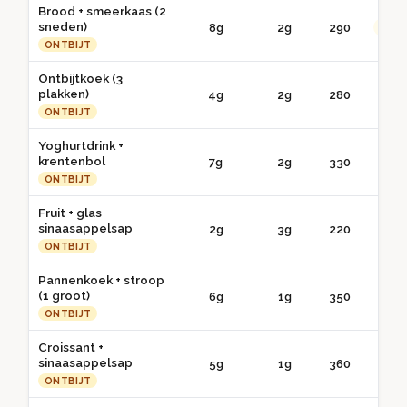
Brood + smeerkaas (2
sneden)
8g
2g
290
●● G
ONTBIJT
Ontbijtkoek (3
plakken)
4g
2g
280
● 
ONTBIJT
Yoghurtdrink +
krentenbol
7g
2g
330
● 
ONTBIJT
Fruit + glas
sinaasappelsap
2g
3g
220
● 
ONTBIJT
Pannenkoek + stroop
(1 groot)
6g
1g
350
● 
ONTBIJT
Croissant +
sinaasappelsap
5g
1g
360
● 
ONTBIJT