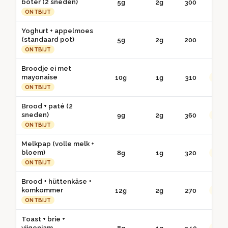
boter (2 sneden)
5g
2g
300
● 
ONTBIJT
Yoghurt + appelmoes
(standaard pot)
5g
2g
200
● 
ONTBIJT
Broodje ei met
mayonaise
10g
1g
310
●● G
ONTBIJT
Brood + paté (2
sneden)
9g
2g
360
●● G
ONTBIJT
Melkpap (volle melk +
bloem)
8g
1g
320
●● G
ONTBIJT
Brood + hüttenkäse +
komkommer
12g
2g
270
●● G
ONTBIJT
Toast + brie +
vijgenjam