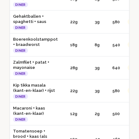
DINER
Gehaktballen +
spaghetti + saus
22g
3g
580
●● G
DINER
Boerenkoolstamppot
+ braadworst
18g
8g
540
●● G
DINER
Zalmfilet + patat +
mayonaise
28g
3g
640
●● G
DINER
Kip tikka masala
(kant-en-klaar) + rijst
22g
3g
580
●● G
DINER
Macaroni + kaas
(kant-en-klaar)
12g
2g
500
● 
DINER
Tomatensoep +
brood + kaas (als