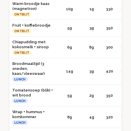
Warm broodje kaas
(magnetron)
10g
1g
330
●● G
ONTBIJT
Fruit + koffiebroodje
5g
3g
350
● 
ONTBIJT
Chiapudding met
kokosmelk + siroop
6g
8g
300
●● G
ONTBIJT
Broodmaaltijd (3
sneden,
14g
3g
420
●● G
kaas/vleeswaar)
LUNCH
Tomatensoep (blik) +
wit brood
5g
2g
350
● 
LUNCH
Wrap + hummus +
komkommer
8g
4g
320
●● G
LUNCH