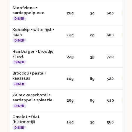
Stoofvlees +
aardappelpuree
26g
3g
600
●● G
DINER
Kerriekip + witte rijst +
naan
24g
2g
600
●● G
DINER
Hamburger + broodje
+ friet
22g
3g
720
● 
DINER
Broccoli + pasta +
kaassaus
14g
6g
520
●● G
DINER
Zalm ovenschotel +
aardappel + spinazie
26g
6g
540
●● G
DINER
Omelet + friet
(bistro-stijl)
14g
3g
560
● 
DINER