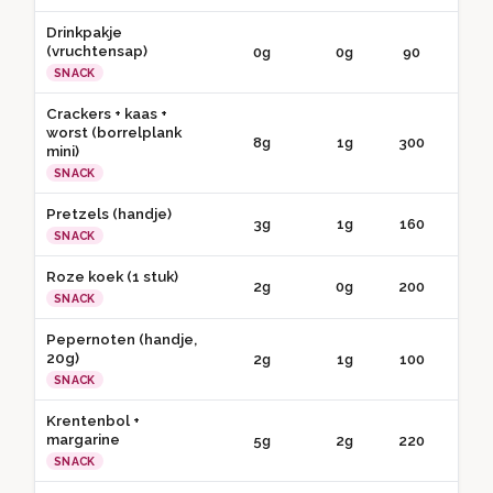
Drinkpakje
(vruchtensap)
0g
0g
90
● 
SNACK
Crackers + kaas +
worst (borrelplank
8g
1g
300
● 
mini)
SNACK
Pretzels (handje)
3g
1g
160
● 
SNACK
Roze koek (1 stuk)
2g
0g
200
● 
SNACK
Pepernoten (handje,
20g)
2g
1g
100
● 
SNACK
Krentenbol +
margarine
5g
2g
220
● 
SNACK