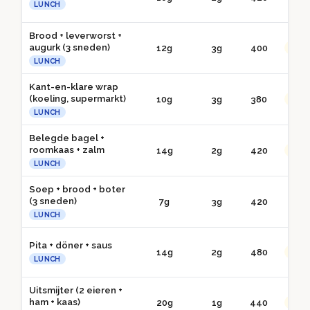
LUNCH
Brood + leverworst +
augurk (3 sneden)
12g
3g
400
●● G
LUNCH
Kant-en-klare wrap
(koeling, supermarkt)
10g
3g
380
●● G
LUNCH
Belegde bagel +
roomkaas + zalm
14g
2g
420
●● G
LUNCH
Soep + brood + boter
(3 sneden)
7g
3g
420
● 
LUNCH
Pita + döner + saus
14g
2g
480
●● G
LUNCH
Uitsmijter (2 eieren +
ham + kaas)
20g
1g
440
●● G