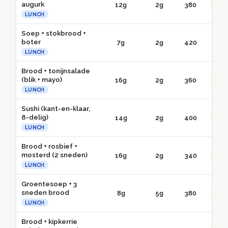
augurk
12g
2g
380
●● G
LUNCH
Soep + stokbrood +
boter
7g
2g
420
● 
LUNCH
Brood + tonijnsalade
(blik + mayo)
16g
2g
360
●● G
LUNCH
Sushi (kant-en-klaar,
8-delig)
14g
2g
400
●● G
LUNCH
Brood + rosbief +
mosterd (2 sneden)
16g
2g
340
●● G
LUNCH
Groentesoep + 3
sneden brood
8g
5g
380
●● G
LUNCH
Brood + kipkerrie