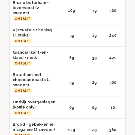
Bruine boterham +
leverworst (2
10g
3g
320
●● G
sneden)
ONTBIJT
Rijstwafels + honing
(4 stuks)
3g
1g
240
● 
ONTBIJT
Granola (kant-en-
klaar) + melk
6g
3g
420
● 
ONTBIJT
Boterham met
chocoladepasta (2
5g
2g
360
● 
sneden)
ONTBIJT
Ontbijt overgeslagen
(koffie only)
0g
0g
10
● 
ONTBIJT
Brood + gebakken ei +
margarine (2 sneden)
12g
2g
380
●● G