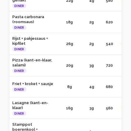
gehakt
22g
4g
580
●● G
DINER
Pasta carbonara
(roomsaus)
18g
2g
620
● 
DINER
Rijst + pakjessaus +
kipfilet
26g
2g
540
●● G
DINER
Pizza (kant-en-klaar,
salami)
20g
3g
720
● 
DINER
Friet + kroket + sausje
8g
4g
680
● 
DINER
Lasagne (kant-en-
klaar)
16g
3g
560
●● G
DINER
Stamppot
boerenkool +