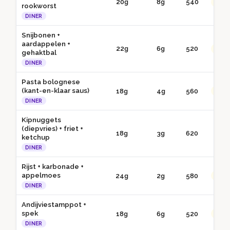
20g
8g
540
●● G
rookworst
DINER
Snijbonen +
aardappelen +
22g
6g
520
●● G
gehaktbal
DINER
Pasta bolognese
(kant-en-klaar saus)
18g
4g
560
●● G
DINER
Kipnuggets
(diepvries) + friet +
18g
3g
620
● 
ketchup
DINER
Rijst + karbonade +
appelmoes
24g
2g
580
●● G
DINER
Andijviestamppot +
spek
18g
6g
520
●● G
DINER