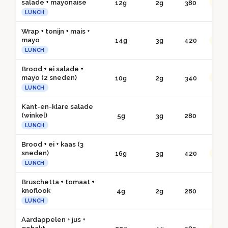
salade + mayonaise
12g
2g
380
●● G
LUNCH
Wrap + tonijn + mais +
mayo
14g
3g
420
●● G
LUNCH
Brood + ei salade +
mayo (2 sneden)
10g
2g
340
●● G
LUNCH
Kant-en-klare salade
(winkel)
5g
3g
280
● 
LUNCH
Brood + ei + kaas (3
sneden)
16g
3g
420
●● G
LUNCH
Bruschetta + tomaat +
knoflook
4g
2g
280
● 
LUNCH
Aardappelen + jus +