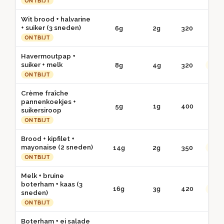
ONTBIJT
Wit brood + halvarine
+ suiker (3 sneden)
6g
2g
320
● 
ONTBIJT
Havermoutpap +
suiker + melk
8g
4g
320
●● G
ONTBIJT
Crème fraîche
pannenkoekjes +
5g
1g
400
● 
suikersiroop
ONTBIJT
Brood + kipfilet +
mayonaise (2 sneden)
14g
2g
350
●● G
ONTBIJT
Melk + bruine
boterham + kaas (3
16g
3g
420
●● G
sneden)
ONTBIJT
Boterham + ei salade