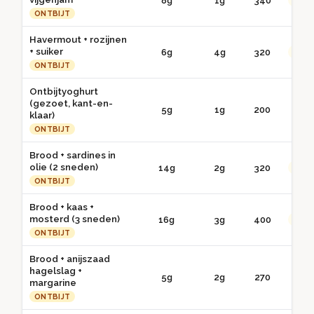
8g
1g
340
●● G
ONTBIJT
Havermout + rozijnen
+ suiker
6g
4g
320
●● G
ONTBIJT
Ontbijtyoghurt
(gezoet, kant-en-
5g
1g
200
● 
klaar)
ONTBIJT
Brood + sardines in
olie (2 sneden)
14g
2g
320
●● G
ONTBIJT
Brood + kaas +
mosterd (3 sneden)
16g
3g
400
●● G
ONTBIJT
Brood + anijszaad
hagelslag +
5g
2g
270
● 
margarine
ONTBIJT