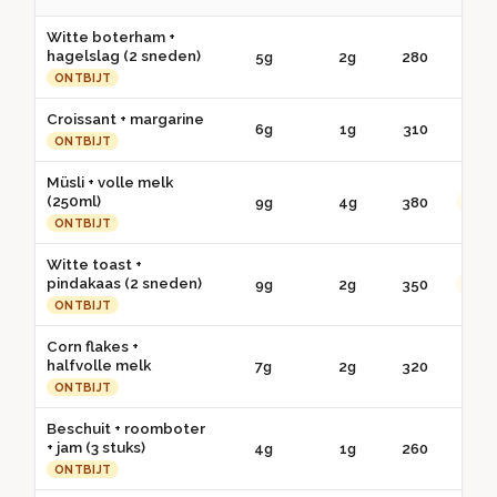
Witte boterham +
hagelslag (2 sneden)
5g
2g
280
● 
ONTBIJT
Croissant + margarine
6g
1g
310
● 
ONTBIJT
Müsli + volle melk
(250ml)
9g
4g
380
●● G
ONTBIJT
Witte toast +
pindakaas (2 sneden)
9g
2g
350
●● G
ONTBIJT
Corn flakes +
halfvolle melk
7g
2g
320
● 
ONTBIJT
Beschuit + roomboter
+ jam (3 stuks)
4g
1g
260
● 
ONTBIJT