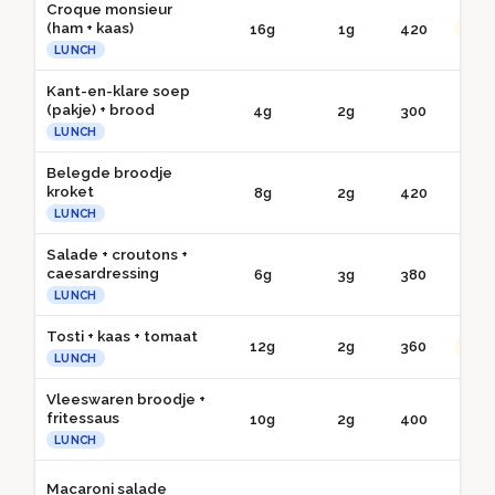
Croque monsieur
(ham + kaas)
16g
1g
420
●● G
LUNCH
Kant-en-klare soep
(pakje) + brood
4g
2g
300
● 
LUNCH
Belegde broodje
kroket
8g
2g
420
● 
LUNCH
Salade + croutons +
caesardressing
6g
3g
380
● 
LUNCH
Tosti + kaas + tomaat
12g
2g
360
●● G
LUNCH
Vleeswaren broodje +
fritessaus
10g
2g
400
● 
LUNCH
Macaroni salade