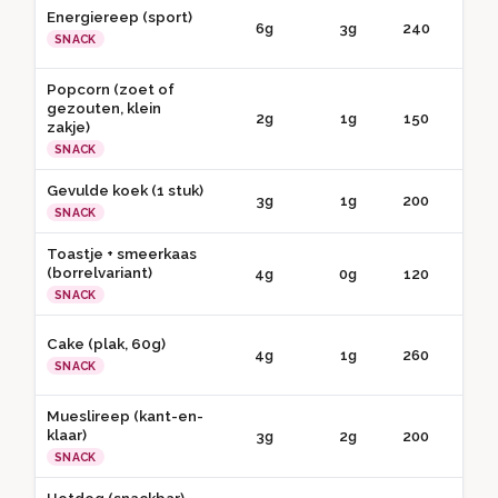
Energiereep (sport)
6g
3g
240
● 
SNACK
Popcorn (zoet of
gezouten, klein
2g
1g
150
● 
zakje)
SNACK
Gevulde koek (1 stuk)
3g
1g
200
● 
SNACK
Toastje + smeerkaas
(borrelvariant)
4g
0g
120
● 
SNACK
Cake (plak, 60g)
4g
1g
260
● 
SNACK
Mueslireep (kant-en-
klaar)
3g
2g
200
● 
SNACK