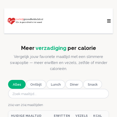
Meer
verzadiging
per calorie
Vergelijk jouw favoriete maaltijd met een slimmere
swapoptie — meer eiwitten en vezels, zelfde of minder
calorieën.
Alles
Ontbijt
Lunch
Diner
Snack
204 van 204 maaltijden
HUIDIGE MAALTIJD
EIWITTEN
VEZELS
KCAL
SC