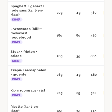
Spaghetti + gehakt +
rode saus (kant-en-
20g
4g
580
●● G
klaar)
DINER
Erwtensoep (blik) +
rookworst +
18g
8g
520
●● G
roggebrood
DINER
Steak + frieten +
salade
28g
3g
680
●● G
DINER
Tilapia + aardappelen
+ groente
26g
4g
480
●● G
DINER
Kip in roomsaus + rijst
26g
2g
560
●● G
DINER
Risotto (kant-en-
klaar)
10g
2g
520
● 