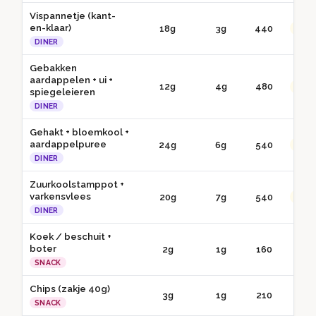
Vispannetje (kant-
en-klaar)
18g
3g
440
●● G
DINER
Gebakken
aardappelen + ui +
12g
4g
480
●● G
spiegeleieren
DINER
Gehakt + bloemkool +
aardappelpuree
24g
6g
540
●● G
DINER
Zuurkoolstamppot +
varkensvlees
20g
7g
540
●● G
DINER
Koek / beschuit +
boter
2g
1g
160
● 
SNACK
Chips (zakje 40g)
3g
1g
210
● 
SNACK