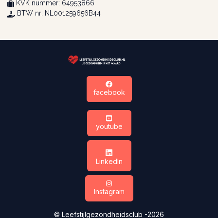
KVK nummer: 64953866
BTW nr: NL001259656B44
facebook
youtube
LinkedIn
Instagram
© Leefstijlgezondheidsclub -2026