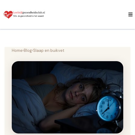
Home
›
Blog
›
Slaap en buikvet